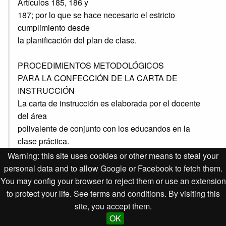
Artículos 185, 186 y
187; por lo que se hace necesario el estricto
cumplimiento desde
la planificación del plan de clase.
PROCEDIMIENTOS METODOLÓGICOS
PARA LA CONFECCIÓN DE LA CARTA DE
INSTRUCCIÓN
La carta de instrucción es elaborada por el docente
del área
polivalente de conjunto con los educandos en la
clase práctica.
Se confecciona paso a paso, teniendo en cuenta el
Warning: this site uses cookies or other means to steal your
orden lógico
personal data and to allow Google or Facebook to fetch them.
operacional para el proyecto presentado. La amplitud
You may config your browser to reject them or use an extension
con que se
to protect your life. See terms and conditions. By visiting this
expone el contenido en las cartas de instrucción tiene
site, you accept them.
que estar
OK