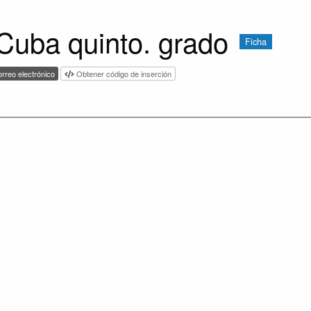
 Cuba quinto. grado
Ficha
rreo electrónico
Obtener código de inserción