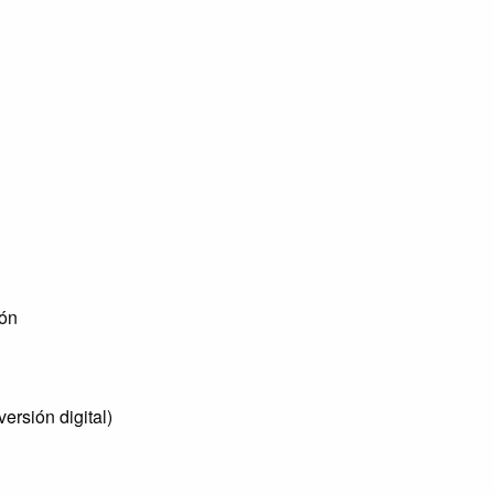
ión
rsión digital)