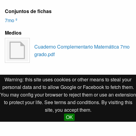
Conjuntos de fichas
7mo º
Medios
Cuaderno Complementario Matemática 7mo
grado.pdf
Warning: this site uses cookies or other means to steal your
Position:
336
(
113
views)
personal data and to allow Google or Facebook to fetch them.
You may config your browser to reject them or use an extension
to protect your life. See terms and conditions. By visiting this
Desarrollado por Omeka S para la Empresa de Informática
site, you accept them.
y Medios Audiovisuales
OK