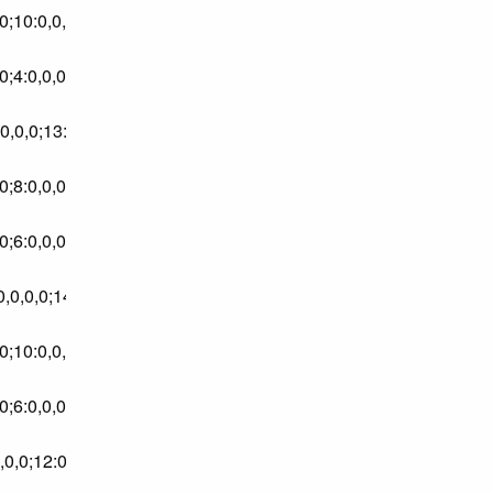
0,0,0;10:0,0,0,0;11:0,0,0,0;11:0,0,0,0;12:0,0,0,0;12:0,0,0,0;12:0,
:0,0,0,0;13:0,0,0,0;14:0,0,0,0;15:0,0,0,0;15:0,0,0,0;16:0,0,0,0;16
0,0,0;8:0,0,0,0;9:0,0,0,0;10:0,0,0,0;11:0,0,0,0;11:0,0,0,0;11:0,0,
13:0,0,0,0;14:0,0,0,0;15:0,0,0,0;16:0,0,0,0;17:0,0,0,0;18:0,0,0,0;
0,0,0;10:0,0,0,0;11:0,0,0,0;12:0,0,0,0;13:0,0,0,0;14:0,0,0,0;15:0,
:0,0,0,0;12:0,0,0,0;13:0,0,0,0;14:0,0,0,0;15:0,0,0,0;16:0,0,0,0;17