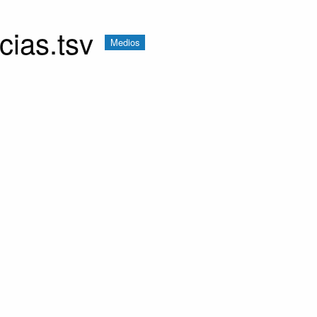
cias.tsv
Medios