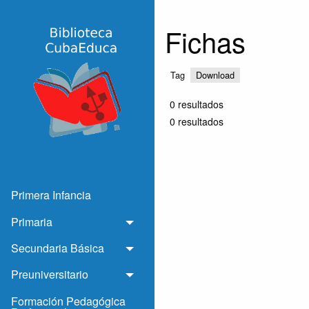
Biblioteca
Fichas
CubaEduca
Tag
Download
0 resultados
0 resultados
Primera Infancia
Primaria
Toggle menu
Secundaria Básica
Toggle menu
Preuniversitario
Toggle menu
Formación Pedagógica