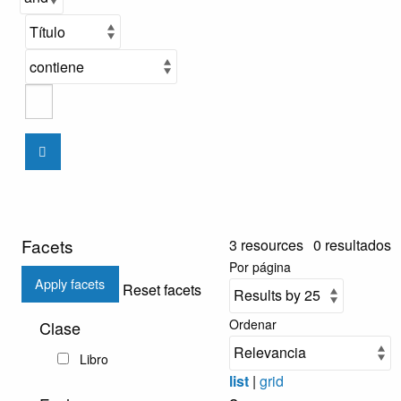
Facets
3 resources
0 resultados
Por página
Apply facets
Reset facets
Ordenar
Clase
Libro
list
|
grid