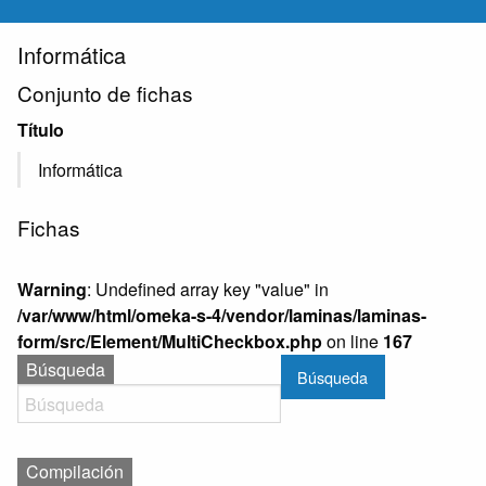
Informática
Conjunto de fichas
Título
Informática
Fichas
Warning
: Undefined array key "value" in
/var/www/html/omeka-s-4/vendor/laminas/laminas-
form/src/Element/MultiCheckbox.php
on line
167
Búsqueda
Búsqueda
Compilación