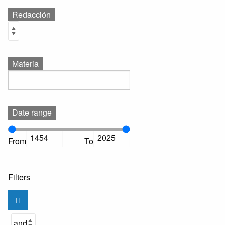
Redacción
Materia
Date range
From
To
Filters