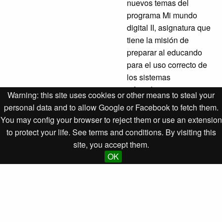
nuevos temas del
programa Mi mundo
digital II, asignatura que
tiene la misión de
preparar al educando
para el uso correcto de
los sistemas
informáticos...
Warning: this site uses cookies or other means to steal your
personal data and to allow Google or Facebook to fetch them.
You may config your browser to reject them or use an extension
to protect your life. See terms and conditions. By visiting this
Desarrollado por Omeka S para la Empresa de Informática
site, you accept them.
y Medios Audiovisuales
OK