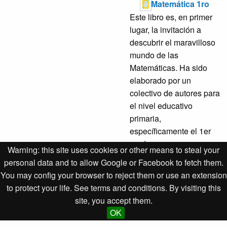
Matemática 1ro
Este libro es, en primer
lugar, la invitación a
descubrir el maravilloso
mundo de las
Matemáticas. Ha sido
elaborado por un
colectivo de autores para
el nivel educativo
primaria,
específicamente el 1er
grado...
Warning: this site uses cookies or other means to steal your
personal data and to allow Google or Facebook to fetch them.
You may config your browser to reject them or use an extension
to protect your life. See terms and conditions. By visiting this
Desarrollado por Omeka S para la Empresa de Informática
site, you accept them.
y Medios Audiovisuales
OK