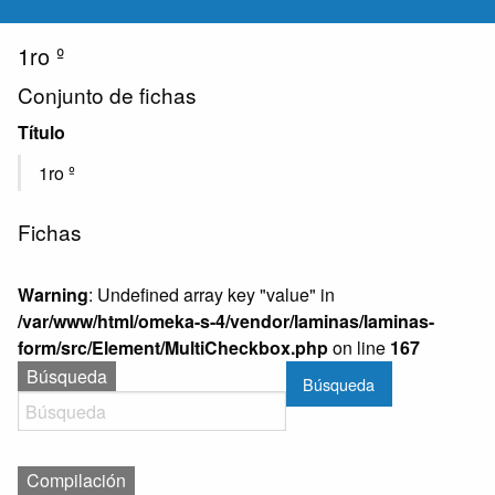
1ro º
Conjunto de fichas
Título
1ro º
Fichas
Warning
: Undefined array key "value" in
/var/www/html/omeka-s-4/vendor/laminas/laminas-
form/src/Element/MultiCheckbox.php
on line
167
Búsqueda
Búsqueda
Compilación