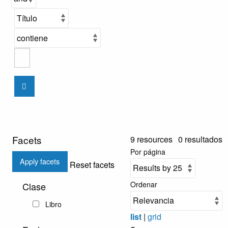
Facets
9 resources
0 resultados
Por página
Apply facets
Reset facets
Ordenar
Clase
Libro
list
|
grid