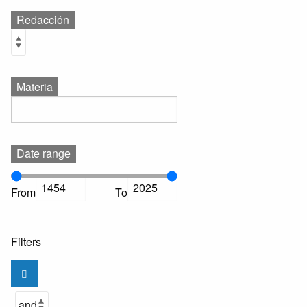
Redacción
Materia
Date range
From
To
Filters